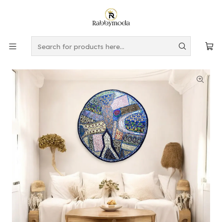
This is the slide text
Read more
Home
DECORACION
CAMINOS DE MESA
Mural - Camino Redondo con Bisutería AZUL 2