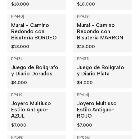
$18.000
$18.000
PP440
|
PP439
|
Mural - Camino
Mural - Camino
Redondo con
Redondo con
Bisutería BORDEO
Bisutería MARRON
$18.000
$18.000
PP434
|
PP437
|
Juego de Bolígrafo
Juego de Bolígrafo
y Diario Dorados
y Diario Plata
$4.000
$4.000
PP419
|
PP414
|
Joyero Multiuso
Joyero Multiuso
Estilo Antiguo-
Estilo Antiguo-
AZUL
ROJO
$7.000
$7.000
PP148
|
PP066
|