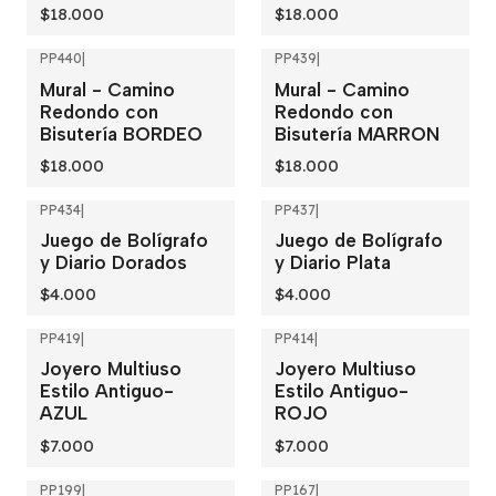
$18.000
$18.000
PP440
|
PP439
|
Mural - Camino
Mural - Camino
Redondo con
Redondo con
Bisutería BORDEO
Bisutería MARRON
$18.000
$18.000
PP434
|
PP437
|
Juego de Bolígrafo
Juego de Bolígrafo
y Diario Dorados
y Diario Plata
$4.000
$4.000
PP419
|
PP414
|
Joyero Multiuso
Joyero Multiuso
Estilo Antiguo-
Estilo Antiguo-
AZUL
ROJO
$7.000
$7.000
PP199
|
PP167
|