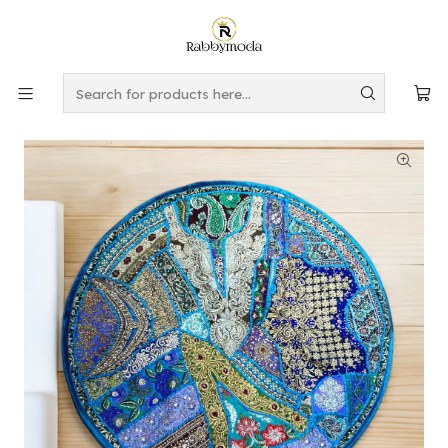
This is the slide text
Read more
Home
DECORACION
CAMINOS DE MESA
Mural - Camino Redondo con Bisutería AZUL