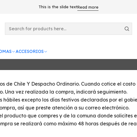
Home
DESPACHO
DESPACHO
This is the slide text
Read more
ROMAS
ACCESORIOS
eos de Chile Y Despacho Ordinario. Cuando cotice el costo
 Una vez realizada la compra, indicará seguimiento.
s hábiles excepto los días festivos declarados por el gobier
mpra, así que preste atención a su correo electrónico.
el producto que compres y de la comuna donde solicites el
mpra se realizará como máximo 48 horas después de realiz