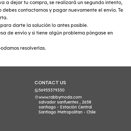
va a dejar tu compra, se realizará un segundo intento,
vío debes contactarnos y pagar nuevamente el envío. Te
rta.
ara darte la solución lo antes posible.
esa de envío y si tiene algún problema póngase en
 podamos resolverlas.
CONTACT US
56955379330
www.rabbymoda.com
salvador sanfuentes , 2658
santiago - Estación Central
Santiago Metropolitan - Chile