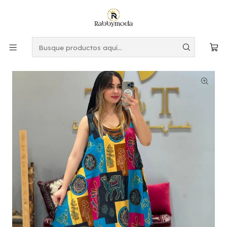
Este es el texto del slide
Leer más
Inicio
MUJER
VESTIDOS
VESTIDOS VERANO
Vestidos Rayón