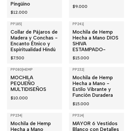
Pingüino
$9.000
$12.000
PP185
|
PP241
|
Collar de Pájaros de
Mochila de Hemp
Madera y Conchas -
Hecha a Mano DIOS
Encanto Étnico y
SHIVA
Espiritualidad Hindú
ESTAMPADO-
$7.500
$15.000
PP080
|
HEMP
PP232
|
MOCHILA
Mochila de Hemp
PEQUEÑO
Hecha a Mano -
MULTIDISEÑOS
Estilo Vibrante y
Función Duradera
$10.000
$15.000
PP234
|
PP314
|
-25%
OFF
Mochila de Hemp
MAYOR 6 Vestidos
Hecha a Mano
Blanco con Detalles