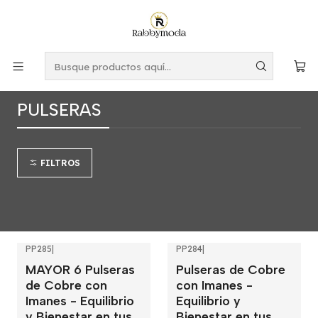
Este es el texto del slide
Leer más
Inicio
MUJER
JOYERIA
PULSERAS
PULSERAS
FILTROS
PP285
|
PP284
|
-36%
OFF
MAYOR 6 Pulseras
Pulseras de Cobre
de Cobre con
con Imanes -
Imanes - Equilibrio
Equilibrio y
y Bienestar en tus
Bienestar en tus