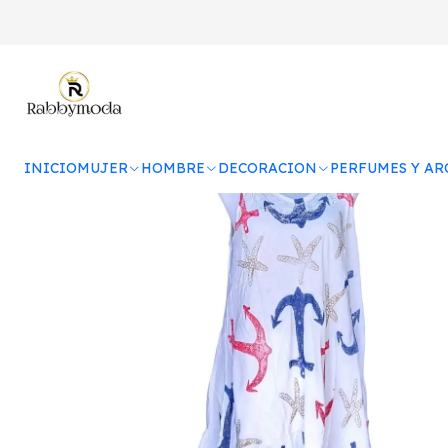
Inicio
MUJER
VE
INICIO
MUJER
HOMBRE
DECORACION
PERFUMES Y A