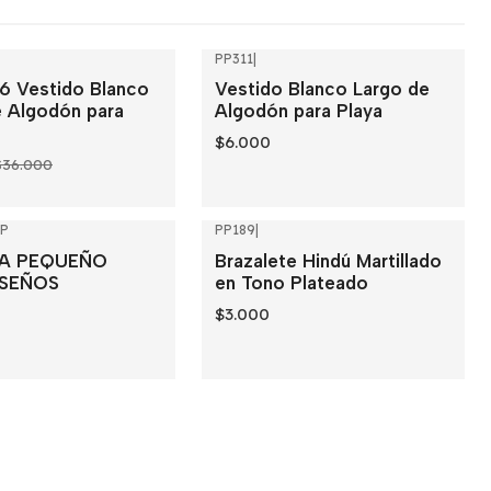
PP311
|
 Vestido Blanco
Vestido Blanco Largo de
e Algodón para
Algodón para Playa
$6.000
$36.000
P
PP189
|
A PEQUEÑO
Brazalete Hindú Martillado
ISEÑOS
en Tono Plateado
$3.000