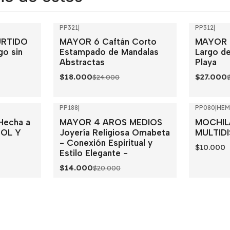
PP321
|
PP312
|
-25%
OFF
-25%
OFF
URTIDO
MAYOR 6 Caftán Corto
MAYOR 6
o sin
Estampado de Mandalas
Largo d
Abstractas
Playa
$18.000
$27.000
$24.000
PP188
|
PP080
|
HEM
-30%
OFF
Hecha a
MAYOR 4 AROS MEDIOS
MOCHIL
Agotado
OL Y
Joyería Religiosa Omabeta
MULTID
- Conexión Espiritual y
$10.000
Estilo Elegante -
$14.000
$20.000