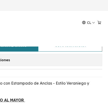
stampado de Anclas
CL
idoS Sin Mangas Estampado
GAR AL CARRO
COMPRAR AHORA
ciones
o con Estampado de Anclas - Estilo Veraniego y
IO AL MAYOR