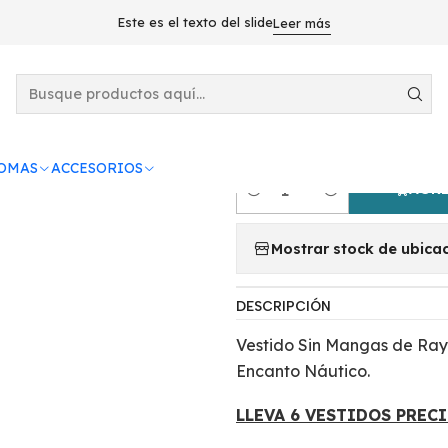
STIDOS
VESTIDOS VERANO
LLEVA 6 VestidoS Sin Mangas E
Este es el texto del slide
Leer más
|
LLEVA 6 Vest
de Anclas
ROMAS
ACCESORIOS
AGRE
Cantidad
Mostrar stock de ubica
DESCRIPCIÓN
Vestido Sin Mangas de Ray
Encanto Náutico.
LLEVA 6 VESTIDOS PREC