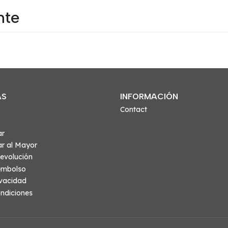
nte
AS
INFORMACIÓN
Contact
ar
r al Mayor
evolución
eembolso
ivacidad
ndiciones