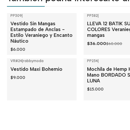
PP309
|
PP382
|
-40%
OFF
Vestido Sin Mangas
LLEVA 12 BATIK S
Estampado de Anclas -
COLORES Veranieg
Estilo Veraniego y Encanto
mangas
Náutico
$36.000
$60.000
$6.000
VR#24
|
rabbymoda
PP234
|
Vestido Maxi Bohemio
Mochila de Hemp 
Mano BORDADO S
$9.000
LUNA
$15.000