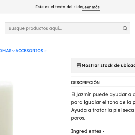
ES Y AROMAS
ACEITE DE FRAGANCIA
Jabón Kai Essentials
Este es el texto del slide
Leer más
|
Jabón Kai Ess
AGRE
ROMAS
ACCESORIOS
Cantidad
Mostrar stock de ubica
DESCRIPCIÓN
El jazmín puede ayudar a da
para igualar el tono de la 
Ayuda a tratar la piel sec
poros.
Ingredientes -