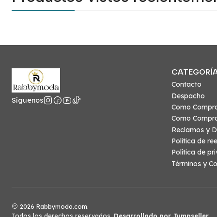
CATEGORÍ
Contacto
Despacho
Síguenos
Como Compr
Como Compra
Reclamos y D
Politica de r
Política de pr
Términos y Co
2026 Rabbymoda.com.
Todos los derechos reservados.
Desarrollado por Jumpseller
.