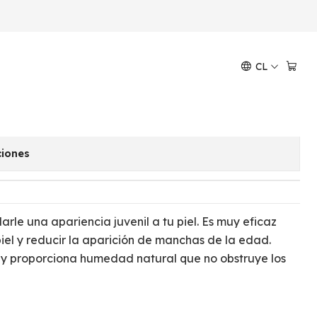
 FLOR DE JAZMÍN
CL
entials FLOR DE JAZMÍN
GAR AL CARRO
COMPRAR AHORA
ciones
rle una apariencia juvenil a tu piel. Es muy eficaz
piel y reducir la aparición de manchas de la edad.
a y proporciona humedad natural que no obstruye los