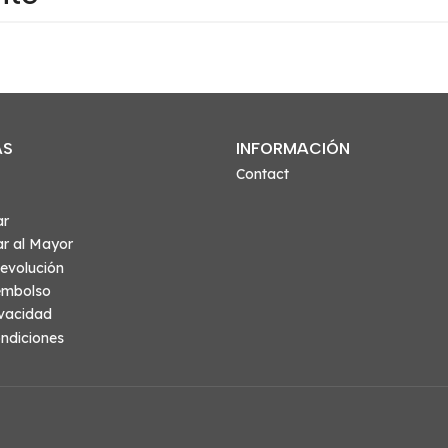
AS
INFORMACIÓN
Contact
ar
r al Mayor
evolución
eembolso
ivacidad
ndiciones