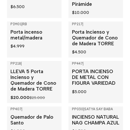
Pirámide
$6.500
$10.000
PIM01
|
RB
PP217
|
Porta incenso
Porta Incienso y
metal/madera
Quemador de Cono
de Madera TORRE
$4.999
$4.500
PP218
|
PP447
|
-20%
OFF
LLEVA 5 Porta
PORTA INCIENSO
Incienso y
DE METAL CON
Quemador de Cono
FIGURA VARIEDAD
de Madera TORRE
$5.000
$20.000
$25.000
PP407
|
PP030
|
SATYA SAY BABA
Agotado
Quemador de Palo
INCIENSO NATURAL
Santo
NAG CHAMPA AZUL