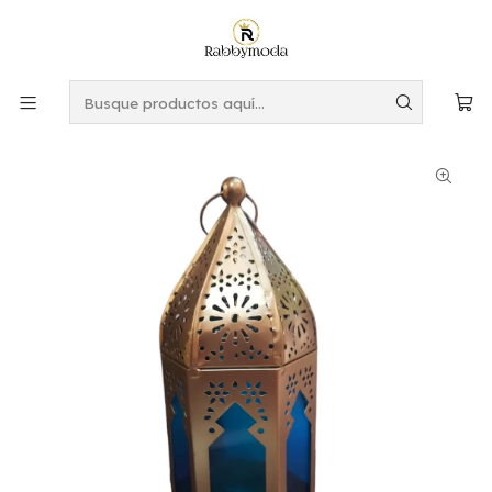
Este es el texto del slide
Leer más
Inicio
PERFUMES Y AROMAS
PORTA INCIENSOS
Farol Porta Vela Marroquí Azul