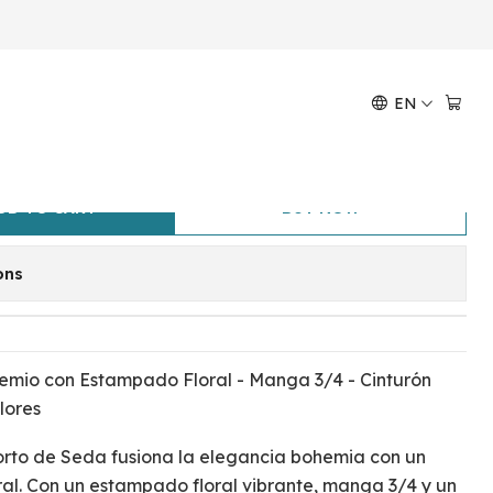
io Turquesa-Rosa
EN
 de Seda Bohemio Turquesa-
DD TO CART
BUY NOW
ons
emio con Estampado Floral - Manga 3/4 - Cinturón
lores
orto de Seda fusiona la elegancia bohemia con un
al. Con un estampado floral vibrante, manga 3/4 y un