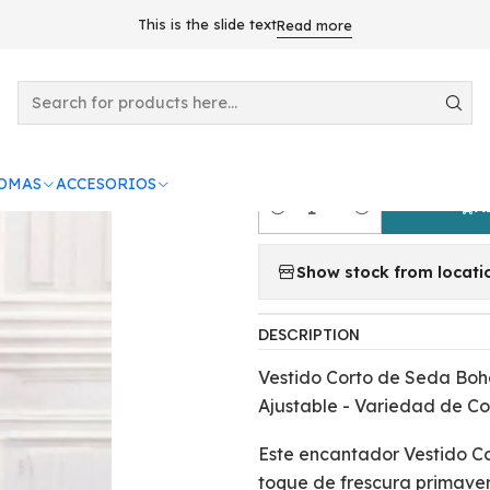
VESTIDOS
VESTIDOS VERANO
Vestido Corto de Seda Bohem
This is the slide text
Read more
|
Vestido Corto
Rosa
ROMAS
ACCESORIOS
A
Quantity
Show stock from locati
DESCRIPTION
Vestido Corto de Seda Boh
Ajustable - Variedad de Co
Este encantador Vestido C
toque de frescura primaver