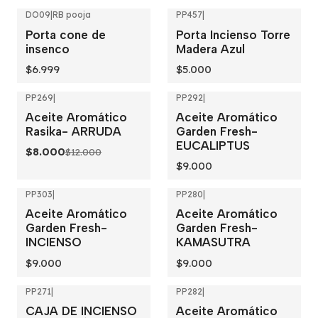
DO09
|
RB pooja
PP457
|
Porta cone de
Porta Incienso Torre
insenco
Madera Azul
$6.999
$5.000
PP269
|
PP292
|
-33%
OFF
Aceite Aromático
Aceite Aromático
Rasika- ARRUDA
Garden Fresh-
EUCALIPTUS
$8.000
$12.000
$9.000
PP303
|
PP280
|
Aceite Aromático
Aceite Aromático
Garden Fresh-
Garden Fresh-
INCIENSO
KAMASUTRA
$9.000
$9.000
PP271
|
PP282
|
CAJA DE INCIENSO
Aceite Aromático