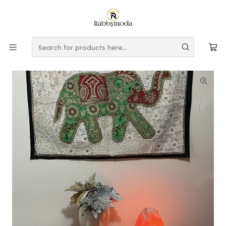
This is the slide text
Read more
Home
DECORACION
MURALES Y TAPIZ
MURALES Y TAPIZ
Decoración de pared