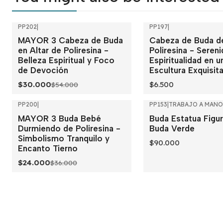
PP202
|
PP197
|
-44%
OFF
Out of stock
MAYOR 3 Cabeza de Buda
Cabeza de Buda d
en Altar de Poliresina -
Poliresina - Seren
Belleza Espiritual y Foco
Espiritualidad en u
de Devoción
Escultura Exquisit
$30.000
$6.500
$54.000
PP200
|
PP153
|
TRABAJO A MANO
-33%
OFF
Out of stock
MAYOR 3 Buda Bebé
Buda Estatua Figu
Out of stock
Durmiendo de Poliresina -
Buda Verde
Simbolismo Tranquilo y
$90.000
Encanto Tierno
$24.000
$36.000