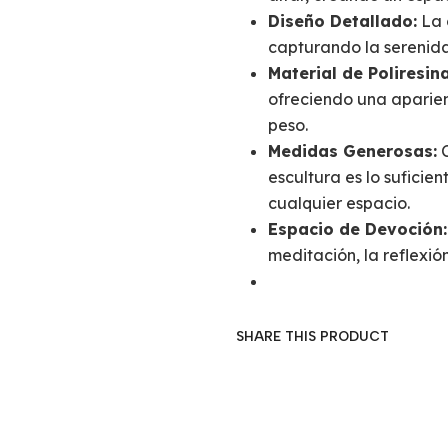
Diseño Detallado:
La 
capturando la serenidad
Material de Poliresina
ofreciendo una aparien
peso.
Medidas Generosas:
C
escultura es lo sufici
cualquier espacio.
Espacio de Devoción:
meditación, la reflexió
SHARE THIS PRODUCT