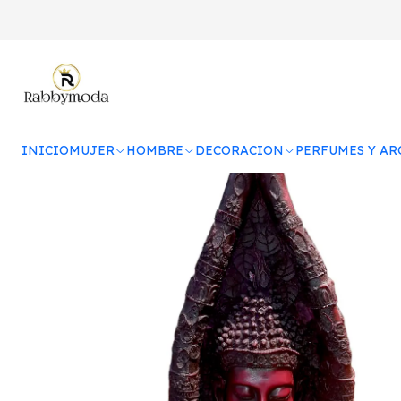
Home
DECORACION
FIGURAS DE
INICIO
MUJER
HOMBRE
DECORACION
PERFUMES Y A