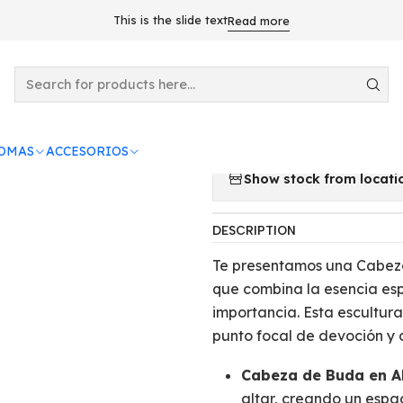
 PIEDRA Y MADERA
Cabeza de Buda en Altar de Poliresina - B
This is the slide text
Read more
|
Cabeza de Buda
Belleza Espiri
ROMAS
ACCESORIOS
Show stock from locati
DESCRIPTION
Te presentamos una Cabeza 
que combina la esencia espi
importancia.
Esta escultura
punto focal de devoción y 
Cabeza de Buda en Al
altar, creando un espa