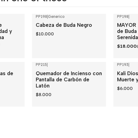
PP198
|
Generico
PP198
|
-40%
OFF
e
Cabeza de Buda Negro
MAYOR 
Out of sto
idad y
de Buda 
$10.000
na
Serenida
a
$18.000
PP215
|
PP193
|
Out of stock
ras de
Quemador de Incienso con
Kali Dio
Pantalla de Carbón de
Muerte 
Latón
$6.000
$8.000