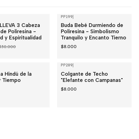
PP199
|
LLEVA 3 Cabeza
Buda Bebé Durmiendo de
ck
de Poliresina -
Poliresina - Simbolismo
d y Espiritualidad
Tranquilo y Encanto Tierno
$8.000
$30.000
PP289
|
sa Hindú de la
Colgante de Techo
y Tiempo
"Elefante con Campanas"
$8.000