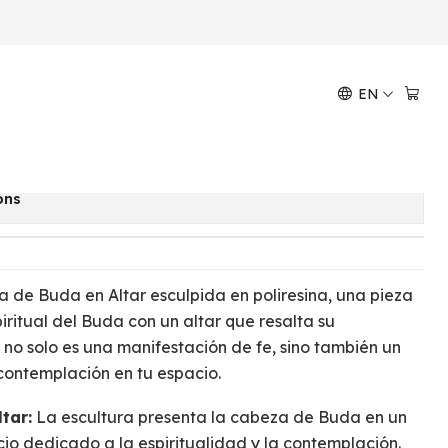
elleza Espiritual y Foco de Devoción
EN
 en Altar de Poliresina -
tual y Foco de Devoción
ons
de Buda en Altar esculpida en poliresina, una pieza
ritual del Buda con un altar que resalta su
 no solo es una manifestación de fe, sino también un
contemplación en tu espacio.
tar:
La escultura presenta la cabeza de Buda en un
cio dedicado a la espiritualidad y la contemplación.