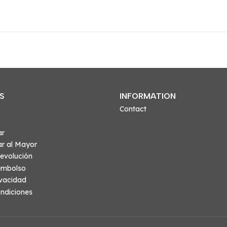
S
INFORMATION
Contact
ar
r al Mayor
evolución
eembolso
ivacidad
ndiciones