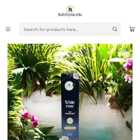
This is the slide text
Read more
Home
PERFUMES Y AROMAS
ACEITE DE FRAGANCIA
Aromatizante de Ambiente Rosa Blanca