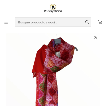
Este es el texto del slide
Leer más
Inicio
MUJER
BUFANDA SHAWLS
BUFANDA SHAWLS PASHMINA