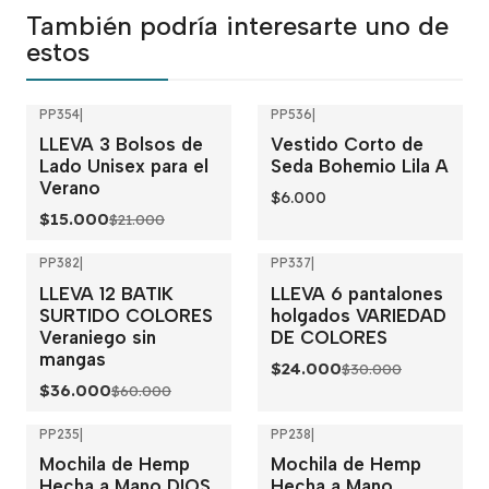
También podría interesarte uno de
estos
PP354
|
PP536
|
-29%
OFF
LLEVA 3 Bolsos de
Vestido Corto de
Lado Unisex para el
Seda Bohemio Lila A
Verano
$6.000
$15.000
$21.000
PP382
|
PP337
|
-40%
OFF
-20%
OFF
LLEVA 12 BATIK
LLEVA 6 pantalones
SURTIDO COLORES
holgados VARIEDAD
Veraniego sin
DE COLORES
mangas
$24.000
$30.000
$36.000
$60.000
PP235
|
PP238
|
Mochila de Hemp
Mochila de Hemp
Hecha a Mano DIOS
Hecha a Mano