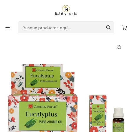
Este es el texto del slide
Leer más
Inicio
PERFUMES Y AROMAS
ACEITE DE FRAGANCIA
Aceite Aromático Garden Fresh- EUCALIPTUS